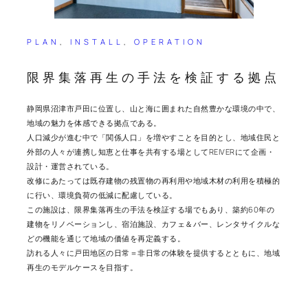
PLAN
, 
INSTALL
, 
OPERATION
限界集落再生の手法を検証する拠点
静岡県沼津市戸田に位置し、山と海に囲まれた自然豊かな環境の中で、
地域の魅力を体感できる拠点である。
人口減少が進む中で「関係人口」を増やすことを目的とし、地域住民と
外部の人々が連携し知恵と仕事を共有する場としてREIVERにて企画・
設計・運営されている。
改修にあたっては既存建物の残置物の再利用や地域木材の利用を積極的
に行い、環境負荷の低減に配慮している。
この施設は、限界集落再生の手法を検証する場でもあり、築約60年の
建物をリノベーションし、宿泊施設、カフェ＆バー、レンタサイクルな
どの機能を通じて地域の価値を再定義する。
訪れる人々に戸田地区の日常＝非日常の体験を提供するとともに、地域
再生のモデルケースを目指す。